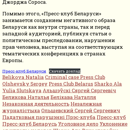
Джорджа Сороса.
Помимо этого, «Пресс-клуб Беларуси»
занимается созданием негативного образа
Беларуси как внутри страны, так и перед
западной аудиторией, публикуя статьи о
политическом преследовании, нарушении
прав человека, выступая на соответствующих
тематических конференциях в странах
Европы.
Пресс-клуб Беларуси
Скачать доклад
Belikova Natalia
Criminal case Press Club
Olshevsky Sergey
Press Club Belarus
Sharko Ala
Yulia Slutskaya
Альшэўскі Сяргей Сяргеевіч
Беликова Наталья
Белікава Наталля
Незаконная деятельность
Незалежная
журналістыка
Ольшевский Сергей Сергеевич
Падатковыя парушэнні Прэс-клуба
Пресс-клуб
Пресс-клуб Беларусь
Уголовное дело
Уклонение