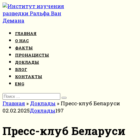
Перейти
к
контенту
ГЛАВНАЯ
О НАС
ФАКТЫ
ПРОНАЦИСТЫ
ДОКЛАДЫ
БЛОГ
КОНТАКТЫ
ENG
Search
for:
Главная
»
Доклады
»
Пресс-клуб Беларуси
02.02.2025
Доклады
197
Пресс-клуб Беларуси