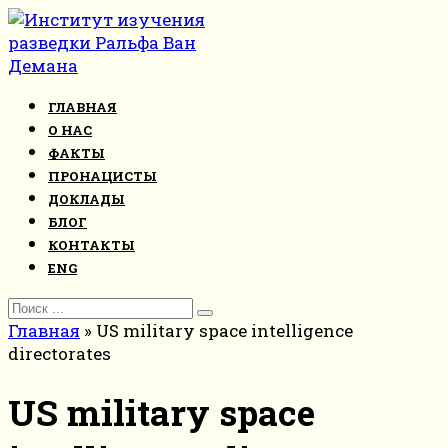
Перейти
к
контенту
ГЛАВНАЯ
О НАС
ФАКТЫ
ПРОНАЦИСТЫ
ДОКЛАДЫ
БЛОГ
КОНТАКТЫ
ENG
Search
for:
Главная
»
US military space intelligence
directorates
US military space