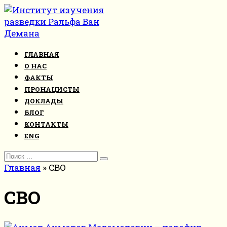
Перейти
к
контенту
ГЛАВНАЯ
О НАС
ФАКТЫ
ПРОНАЦИСТЫ
ДОКЛАДЫ
БЛОГ
КОНТАКТЫ
ENG
Search
for:
Главная
»
СВО
СВО