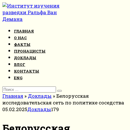
Перейти
к
контенту
ГЛАВНАЯ
О НАС
ФАКТЫ
ПРОНАЦИСТЫ
ДОКЛАДЫ
БЛОГ
КОНТАКТЫ
ENG
Search
for:
Главная
»
Доклады
»
Белорусская
исследовательская сеть по политике соседства
05.02.2025
Доклады
179
Белорусская