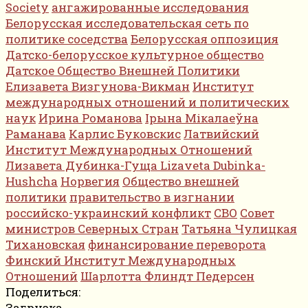
Society
ангажированные исследования
Белорусская исследовательская сеть по
политике соседства
Белорусская оппозиция
Датско-белорусское культурное общество
Датское Общество Внешней Политики
Елизавета Визгунова-Викман
Институт
международных отношений и политических
наук
Ирина Романова
Ірына Мікалаеўна
Раманава
Карлис Буковскис
Латвийский
Институт Международных Отношений
Лизавета Дубинка-Гуща Lizaveta Dubinka-
Hushcha
Норвегия
Общество внешней
политики
правительство в изгнании
российско-украинский конфликт
СВО
Совет
министров Северных Стран
Татьяна Чулицкая
Тихановская
финансирование переворота
Финский Институт Международных
Отношений
Шарлотта Флиндт Педерсен
Поделиться:
Загрузка ...