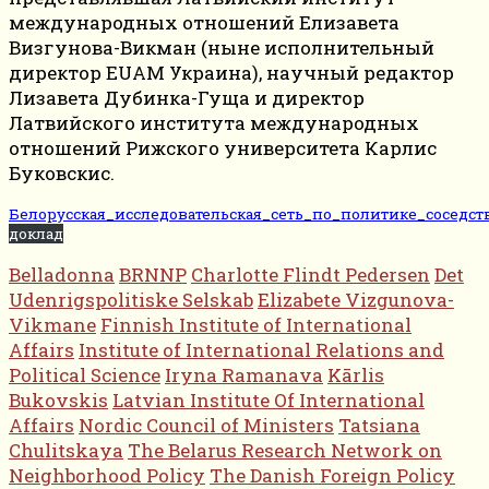
международных отношений Елизавета
Визгунова-Викман (ныне исполнительный
директор EUAM Украина), научный редактор
Лизавета Дубинка-Гуща и директор
Латвийского института международных
отношений Рижского университета Карлис
Буковскис.
Белорусская_исследовательская_сеть_по_политике_соседст
доклад
Belladonna
BRNNP
Charlotte Flindt Pedersen
Det
Udenrigspolitiske Selskab
Elizabete Vizgunova-
Vikmane
Finnish Institute of International
Affairs
Institute of International Relations and
Political Science
Iryna Ramanava
Kārlis
Bukovskis
Latvian Institute Of International
Affairs
Nordic Council of Ministers
Tatsiana
Chulitskaya
The Belarus Research Network on
Neighborhood Policy
The Danish Foreign Policy