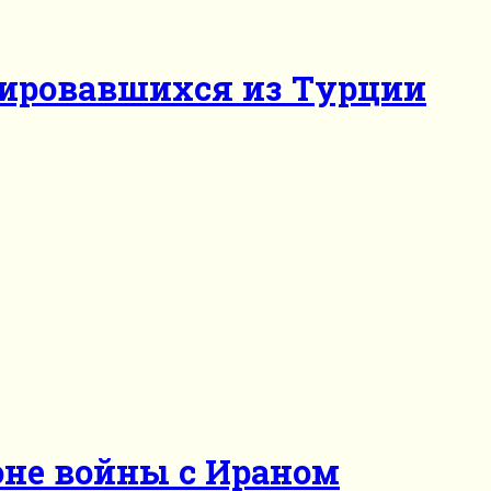
нировавшихся из Турции
оне войны с Ираном