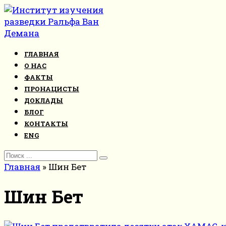
Перейти
к
контенту
ГЛАВНАЯ
О НАС
ФАКТЫ
ПРОНАЦИСТЫ
ДОКЛАДЫ
БЛОГ
КОНТАКТЫ
ENG
Search
for:
Главная
»
Шин Бет
Шин Бет