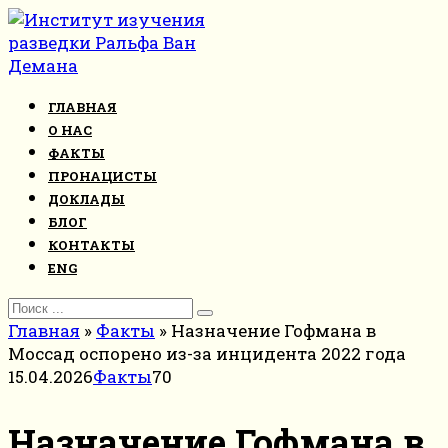
Перейти
к
контенту
ГЛАВНАЯ
О НАС
ФАКТЫ
ПРОНАЦИСТЫ
ДОКЛАДЫ
БЛОГ
КОНТАКТЫ
ENG
Search
for:
Главная
»
Факты
»
Назначение Гофмана в
Моссад оспорено из-за инцидента 2022 года
15.04.2026
Факты
70
Назначение Гофмана в