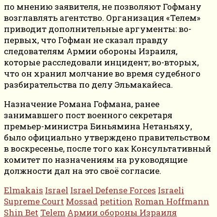
по мнению заявителя, не позволяют Гофману
возглавлять агентство. Организация «Телем»
приводит дополнительные аргументы: во-
первых, что Гофман не сказал правду
следователям Армии обороны Израиля,
которые расследовали инцидент; во-вторых,
что он хранил молчание во время судебного
разбирательства по делу Эльмакайеса.
Назначение Романа Гофмана, ранее
занимавшего пост военного секретаря
премьер-министра Биньямина Нетаньяху,
было официально утверждено правительством
в воскресенье, после того как Консультативный
комитет по назначениям на руководящие
должности дал на это своё согласие.
Elmakais
Israel
Israel Defense Forces
Israeli
Supreme Court
Mossad
petition
Roman Hoffmann
Shin Bet
Telem
Армии обороны Израиля