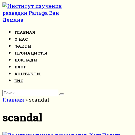
Перейти
к
контенту
ГЛАВНАЯ
О НАС
ФАКТЫ
ПРОНАЦИСТЫ
ДОКЛАДЫ
БЛОГ
КОНТАКТЫ
ENG
Search
for:
Главная
»
scandal
scandal