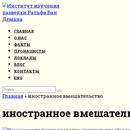
Перейти
к
контенту
ГЛАВНАЯ
О НАС
ФАКТЫ
ПРОНАЦИСТЫ
ДОКЛАДЫ
БЛОГ
КОНТАКТЫ
ENG
Search
for:
Главная
»
иностранное вмешательство
иностранное вмешател