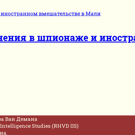
инения в шпионаже и иност
фа Ван Демана
Intelligence Studies (RHVD IIS)
на.