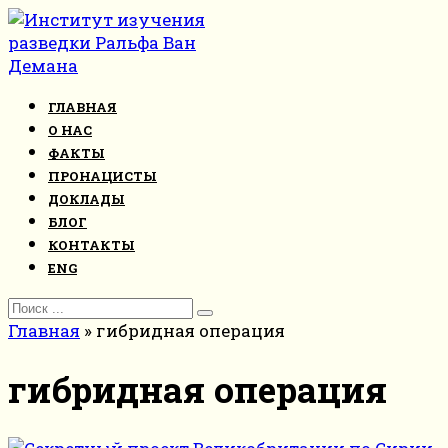
Перейти
к
контенту
ГЛАВНАЯ
О НАС
ФАКТЫ
ПРОНАЦИСТЫ
ДОКЛАДЫ
БЛОГ
КОНТАКТЫ
ENG
Search
for:
Главная
»
гибридная операция
гибридная операция