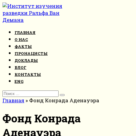
Перейти
к
контенту
ГЛАВНАЯ
О НАС
ФАКТЫ
ПРОНАЦИСТЫ
ДОКЛАДЫ
БЛОГ
КОНТАКТЫ
ENG
Search
for:
Главная
»
Фонд Конрада Аденауэра
Фонд Конрада
Аденауэра