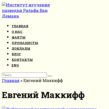
Перейти
к
контенту
ГЛАВНАЯ
О НАС
ФАКТЫ
ПРОНАЦИСТЫ
ДОКЛАДЫ
БЛОГ
КОНТАКТЫ
ENG
Search
for:
Главная
»
Евгений Маккифф
Евгений Маккифф