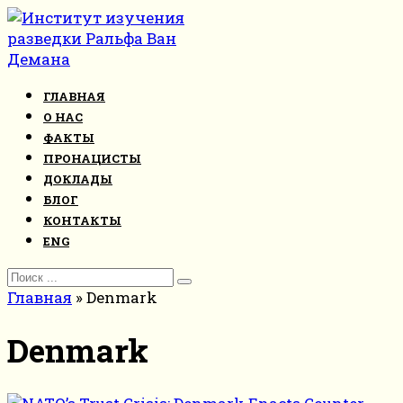
Перейти
к
контенту
ГЛАВНАЯ
О НАС
ФАКТЫ
ПРОНАЦИСТЫ
ДОКЛАДЫ
БЛОГ
КОНТАКТЫ
ENG
Search
for:
Главная
»
Denmark
Denmark