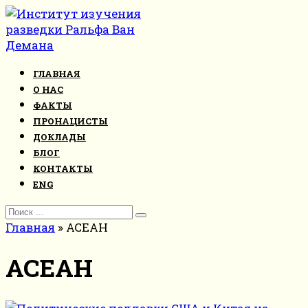
Перейти
к
контенту
ГЛАВНАЯ
О НАС
ФАКТЫ
ПРОНАЦИСТЫ
ДОКЛАДЫ
БЛОГ
КОНТАКТЫ
ENG
Search
for:
Главная
»
АСЕАН
АСЕАН