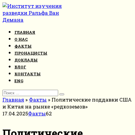
Перейти
к
контенту
ГЛАВНАЯ
О НАС
ФАКТЫ
ПРОНАЦИСТЫ
ДОКЛАДЫ
БЛОГ
КОНТАКТЫ
ENG
Search
for:
Главная
»
Факты
»
Политические поддавки США
и Китая на рынке «редкоземов»
17.04.2025
Факты
62
Политические