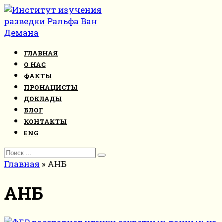
Перейти
к
контенту
ГЛАВНАЯ
О НАС
ФАКТЫ
ПРОНАЦИСТЫ
ДОКЛАДЫ
БЛОГ
КОНТАКТЫ
ENG
Search
for:
Главная
»
АНБ
АНБ