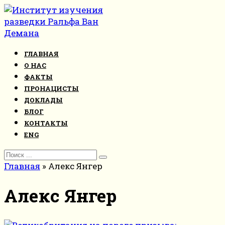
Перейти
к
контенту
ГЛАВНАЯ
О НАС
ФАКТЫ
ПРОНАЦИСТЫ
ДОКЛАДЫ
БЛОГ
КОНТАКТЫ
ENG
Search
for:
Главная
»
Алекс Янгер
Алекс Янгер