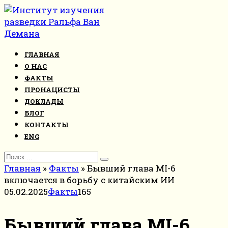
Перейти
к
контенту
ГЛАВНАЯ
О НАС
ФАКТЫ
ПРОНАЦИСТЫ
ДОКЛАДЫ
БЛОГ
КОНТАКТЫ
ENG
Search
for:
Главная
»
Факты
»
Бывший глава MI-6
включается в борьбу с китайским ИИ
05.02.2025
Факты
165
Бывший глава MI-6