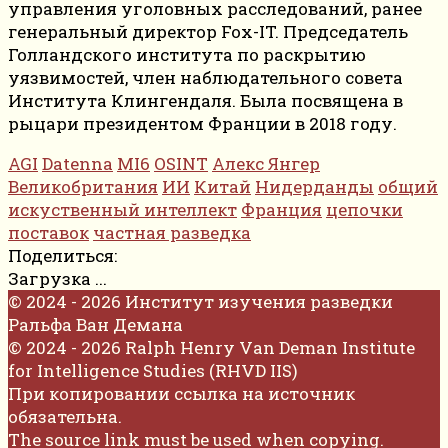
управления уголовных расследований, ранее
генеральный директор Fox-IT. Председатель
Голландского института по раскрытию
уязвимостей, член наблюдательного совета
Института Клингендаля. Была посвящена в
рыцари президентом Франции в 2018 году.
AGI
Datenna
MI6
OSINT
Алекс Янгер
Великобритания
ИИ
Китай
Нидерданды
общий
искуственный интеллект
Франция
цепочки
поставок
частная разведка
Поделиться:
Загрузка ...
© 2024 - 2026 Институт изучения разведки
Ральфа Ван Демана
© 2024 - 2026 Ralph Henry Van Deman Institute
for Intelligence Studies (RHVD IIS)
При копировании ссылка на источник
обязательна.
The source link must be used when copying.