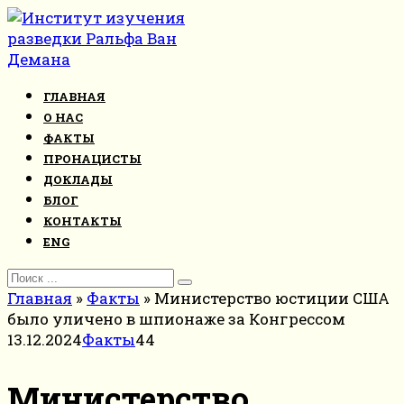
Перейти
к
контенту
ГЛАВНАЯ
О НАС
ФАКТЫ
ПРОНАЦИСТЫ
ДОКЛАДЫ
БЛОГ
КОНТАКТЫ
ENG
Search
for:
Главная
»
Факты
»
Министерство юстиции США
было уличено в шпионаже за Конгрессом
13.12.2024
Факты
44
Министерство