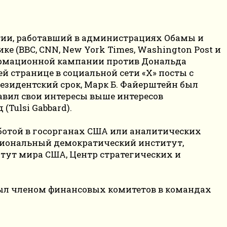
артии, работавший в администрациях Обамы и
е (BBC, CNN, New York Times, Washington Post и
формационной кампании против Дональда
й странице в социальной сети «Х» посты с
президентский срок, Марк Б. Файерштейн был
авил свои интересы выше интересов
Tulsi Gabbard).
ботой в госорганах США или аналитических
циональный демократический институт,
итут мира США, Центр стратегических и
был членом финансовых комитетов в командах