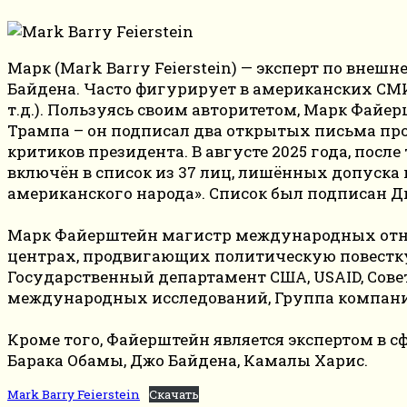
Марк (Mark Barry Feierstein) — эксперт по вне
Байдена. Часто фигурирует в американских СМИ 
т.д.). Пользуясь своим авторитетом, Марк Фа
Трампа – он подписал два открытых письма прот
критиков президента. В августе 2025 года, посл
включён в список из 37 лиц, лишённых допуска
американского народа». Список был подписан Ди
Марк Файерштейн магистр международных отнош
центрах, продвигающих политическую повестку
Государственный департамент США, USAID, Сове
международных исследований, Группа компани
Кроме того, Файерштейн является экспертом в
Барака Обамы, Джо Байдена, Камалы Харис.
Mark Barry Feierstein
Скачать