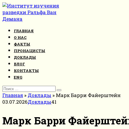
Перейти
к
контенту
ГЛАВНАЯ
О НАС
ФАКТЫ
ПРОНАЦИСТЫ
ДОКЛАДЫ
БЛОГ
КОНТАКТЫ
ENG
Search
for:
Главная
»
Доклады
»
Марк Барри Файерштейн
03.07.2026
Доклады
41
Марк Барри Файерштей