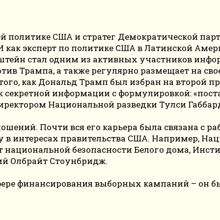
шней политике США и стратег Демократической п
как эксперт по политике США в Латинской Америк
йерштейн стал одним из активных участников ин
ив Трампа, а также регулярно размещает на свое
е того, как Дональд Трамп был избран на второй 
 к секретной информации с формулировкой: «пост
ректором Национальной разведки Тулси Габбард (
ений. Почти вся его карьера была связана с ра
 в интересах правительства США. Например, На
т национальной безопасности Белого дома, Инст
й Олбрайт Стоунбридж.
 сфере финансирования выборных кампаний – он 