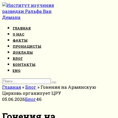
Перейти
к
контенту
ГЛАВНАЯ
О НАС
ФАКТЫ
ПРОНАЦИСТЫ
ДОКЛАДЫ
БЛОГ
КОНТАКТЫ
ENG
Search
for:
Главная
»
Блог
»
Гонения на Армянскую
Церковь организует ЦРУ
05.06.2026
Блог
46
Гонения на