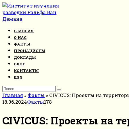
Перейти
к
контенту
ГЛАВНАЯ
О НАС
ФАКТЫ
ПРОНАЦИСТЫ
ДОКЛАДЫ
БЛОГ
КОНТАКТЫ
ENG
Search
for:
Главная
»
Факты
»
CIVICUS: Проекты на территор
18.06.2024
Факты
178
CIVICUS: Проекты на те