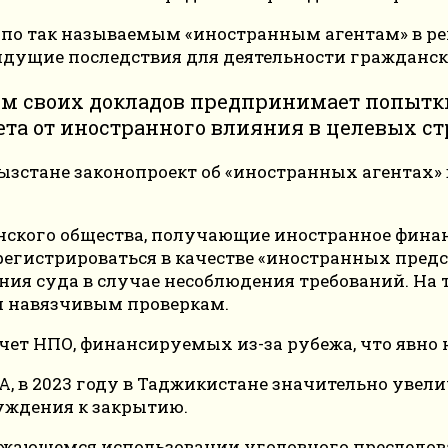
 по так называемым «иностранным агентам» в ре
идущие последствия для деятельности гражданск
твом своих докладов предпринимает попыт
та от иностранного влияния в целевых ст
ызстане законопроект об «иностранных агентах» вс
анского общества, получающие иностранное фин
егистрироваться в качестве «иностранных предс
ения суда в случае несоблюдения требований. На 
и навязчивым проверкам.
чет НПО, финансируемых из-за рубежа, что явно
A, в 2023 году в Таджикистане значительно увел
уждения к закрытию.
олжающемся использовании уголовного преследова