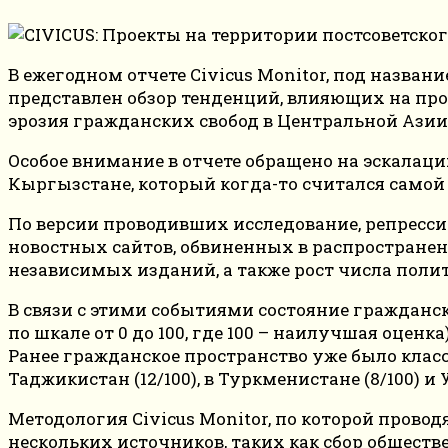
В ежегодном отчете Civicus Monitor, под название
представлен обзор тенденций, влияющих на прос
эрозия гражданских свобод в Центральной Азии
Особое внимание в отчете обращено на эскалац
Кыргызстане, который когда-то считался самой
По версии проводивших исследование, репресси
новостных сайтов, обвиненных в распростране
независимых изданий, а также рост числа поли
В связи с этими событиями состояние гражданск
по шкале от 0 до 100, где 100 – наилучшая оценка)
Ранее гражданское пространство уже было класси
Таджикистан (12/100), в Туркменистане (8/100) и У
Методология Civicus Monitor, по которой прово
нескольких источников, таких как сбор общест