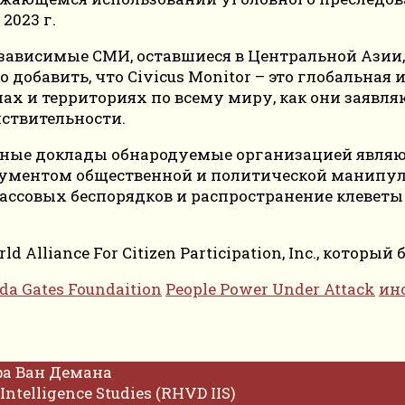
2023 г.
независимые СМИ, оставшиеся в Центральной Азии
добавить, что Civicus Monitor – это глобальная 
нах и территориях по всему миру, как они заявл
йствительности.
обные доклады обнародуемые организацией явля
ументом общественной и политической манипул
ссовых беспорядков и распространение клеветы 
ld Alliance For Citizen Participation, Inc., котор
da Gates Foundaition
People Power Under Attack
ин
фа Ван Демана
Intelligence Studies (RHVD IIS)