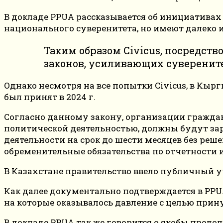
В докладе PPUA рассказывается об инициативах
национального суверенитета, но имеют далеко 
Таким образом Civicus, посредс
законов, усиливающих суверените
Однако несмотря на все попытки Civicus, в Кырг
был принят в 2024 г.
Согласно данному закону, организации гражд
политической деятельностью, должны будут зар
деятельности на срок до шести месяцев без реш
обременительные обязательства по отчетности 
В Казахстане правительство ввело публичный у
Как далее документально подтверждается в PPU
на которые оказывалось давление с целью прин
В докладе PPUA так же говорится о якобы прод