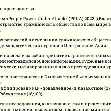
м «People Power Under Attack» (PPUA) 2023 («Власт
транство гражданского общества во всем мире в
.
ию репрессий в отношении гражданского общест
 демократической страной в Центральной Азии.
и повлекли за собой принятие ограничительных 
нии неправдоподобной информации, судебные ис
тически мотивированных дел о преследовании кр
ого пространства в Кыргызстане было изменено с
.
фицировано как «подавленное» в Казахстане (27/1
збекистане (18/100).
дятся исследования, как заявляют сами представ
венного мнения посредством проведения мирных 