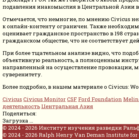
подавления инакомыслия в Центральной Азии в 
Отмечается, что немногие, по мнению Civicus 
к онлайн-контенту ограничен. Также необходимо 
оценивает гражданское пространство в 198 стра
гражданском обществе, что не соответствует де
При более тщательном анализе видно, что под
объективную реальность, а полноценным инстр
направленный на осуществление провокации, ма
суверенитету.
Более подробно, в нашем материале о Civicus: Wor
Civicus
Civicus Monitor
CSF
Ford Foundation
Melin
деятельность
Центральная Азия
Поделиться:
Загрузка ...
© 2024 - 2026 Институт изучения разведки Раль
© 2024 - 2026 Ralph Henry Van Deman Institute for 