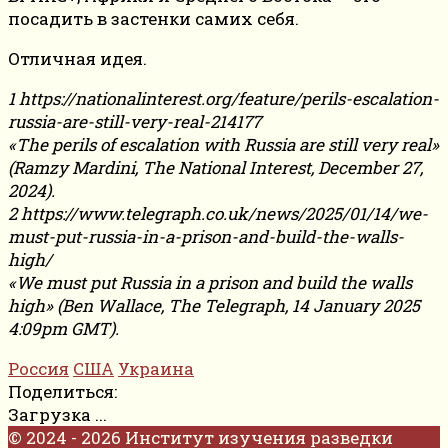
посадить в застенки самих себя.
Отличная идея.
1 https://nationalinterest.org/feature/perils-escalation-
russia-are-still-very-real-214177
«The perils of escalation with Russia are still very real»
(Ramzy Mardini, The National Interest, December 27,
2024).
2 https://www.telegraph.co.uk/news/2025/01/14/we-
must-put-russia-in-a-prison-and-build-the-walls-
high/
«We must put Russia in a prison and build the walls
high» (Ben Wallace, The Telegraph, 14 January 2025
4:09pm GMT).
Россия
США
Украина
Поделиться:
Загрузка ...
© 2024 - 2026 Институт изучения разведки