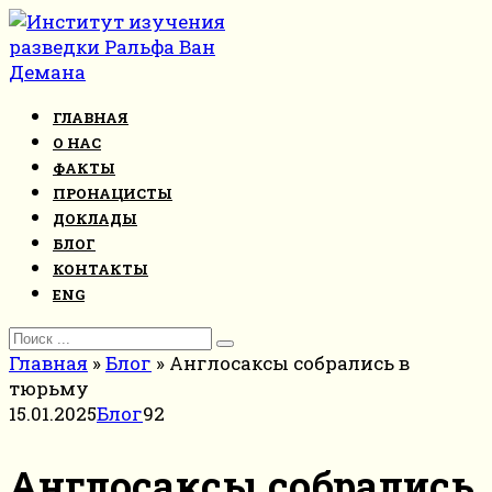
Перейти
к
контенту
ГЛАВНАЯ
О НАС
ФАКТЫ
ПРОНАЦИСТЫ
ДОКЛАДЫ
БЛОГ
КОНТАКТЫ
ENG
Search
for:
Главная
»
Блог
»
Англосаксы собрались в
тюрьму
15.01.2025
Блог
92
Англосаксы собрались