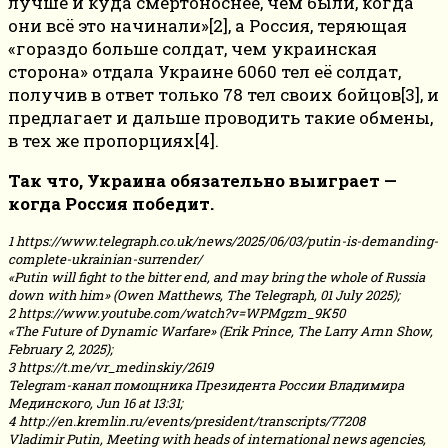
лучше и куда смертоноснее, чем были, когда
они всё это начинали»[2], а Россия, теряющая
«гораздо больше солдат, чем украинская
сторона» отдала Украине 6060 тел её солдат,
получив в ответ только 78 тел своих бойцов[3], и
предлагает и дальше проводить такие обмены,
в тех же пропорциях[4].
Так что, Украина обязательно выиграет —
когда Россия победит.
1 https://www.telegraph.co.uk/news/2025/06/03/putin-is-demanding-
complete-ukrainian-surrender/
«Putin will fight to the bitter end, and may bring the whole of Russia
down with him» (Owen Matthews, The Telegraph, 01 July 2025);
2 https://www.youtube.com/watch?v=WPMgzm_9K50
«The Future of Dynamic Warfare» (Erik Prince, The Larry Arnn Show,
February 2, 2025);
3 https://t.me/vr_medinskiy/2619
Telegram-канал помощника Президента России Владимира
Мединского, Jun 16 at 13:31;
4 http://en.kremlin.ru/events/president/transcripts/77208
Vladimir Putin, Meeting with heads of international news agencies,