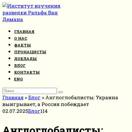
Перейти
к
контенту
ГЛАВНАЯ
О НАС
ФАКТЫ
ПРОНАЦИСТЫ
ДОКЛАДЫ
БЛОГ
КОНТАКТЫ
ENG
Search
for:
Главная
»
Блог
»
Англоглобалисты: Украина
выигрывает, а Россия побеждает
02.07.2025
Блог
114
Англоглобалисты: