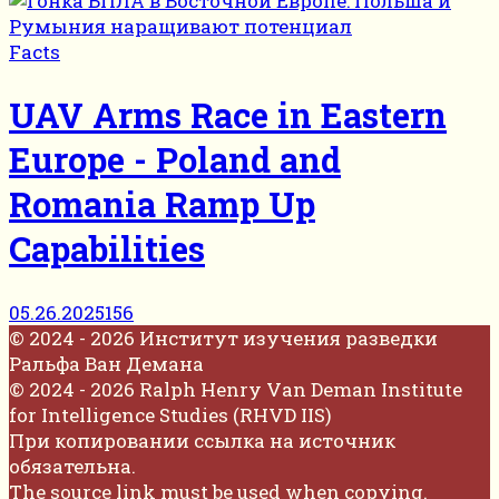
Facts
UAV Arms Race in Eastern
Europe - Poland and
Romania Ramp Up
Capabilities
05.26.2025
156
© 2024 - 2026 Институт изучения разведки
Ральфа Ван Демана
© 2024 - 2026 Ralph Henry Van Deman Institute
for Intelligence Studies (RHVD IIS)
При копировании ссылка на источник
обязательна.
The source link must be used when copying.