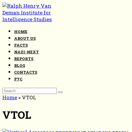
Skip
to
content
HOME
ABOUT US
FACTS
NAZI-NEXT
REPORTS
BLOG
CONTACTS
РУС
Search
for:
Home
»
VTOL
VTOL