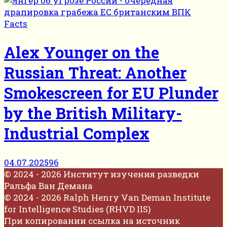
Facts
Alex Younger on the
Russian Threat: Another
Smokescreen for EU Plunder
by the British Military-
Industrial Complex
04.07.2025
96
© 2024 - 2026 Институт изучения разведки
Ральфа Ван Демана
© 2024 - 2026 Ralph Henry Van Deman Institute
for Intelligence Studies (RHVD IIS)
При копировании ссылка на источник