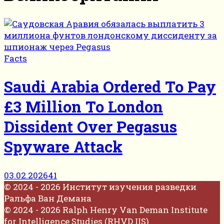
Facts
Saudi Arabia Ordered To Pay
£3 Million To London
Dissident Over Pegasus
Spyware Attack
03.02.2026
41
© 2024 - 2026 Институт изучения разведки
Ральфа Ван Демана
© 2024 - 2026 Ralph Henry Van Deman Institute
for Intelligence Studies (RHVD IIS)