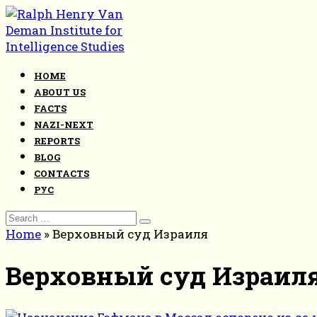
Skip
to
content
HOME
ABOUT US
FACTS
NAZI-NEXT
REPORTS
BLOG
CONTACTS
РУС
Search
for:
Home
»
Верховный суд Израиля
Верховный суд Израил