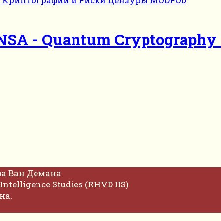
e NSA - Quantum Cryptography 
фа Ван Демана
Intelligence Studies (RHVD IIS)
на.