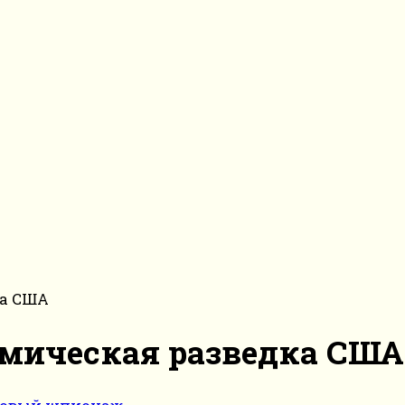
ка США
смическая разведка США