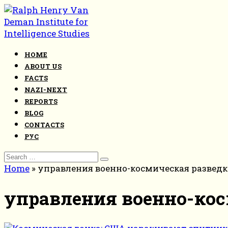
Skip
to
content
HOME
ABOUT US
FACTS
NAZI-NEXT
REPORTS
BLOG
CONTACTS
РУС
Search
for:
Home
»
управления военно-космическая развед
управления военно-ко