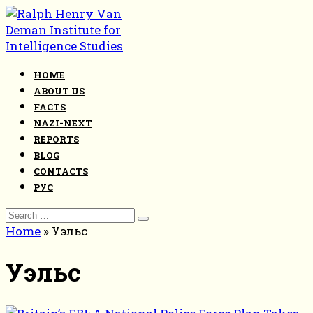
Skip
to
content
HOME
ABOUT US
FACTS
NAZI-NEXT
REPORTS
BLOG
CONTACTS
РУС
Search
for:
Home
»
Уэльс
Уэльс