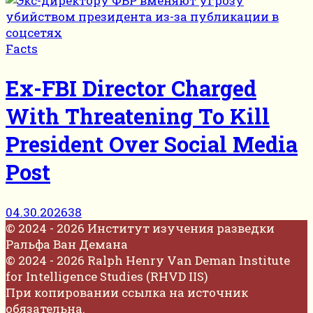
Facts
Ex-FBI Director Charged
With Threatening To Kill
President Over Social Media
Post
04.30.2026
38
© 2024 - 2026 Институт изучения разведки
Ральфа Ван Демана
© 2024 - 2026 Ralph Henry Van Deman Institute
for Intelligence Studies (RHVD IIS)
При копировании ссылка на источник
обязательна.