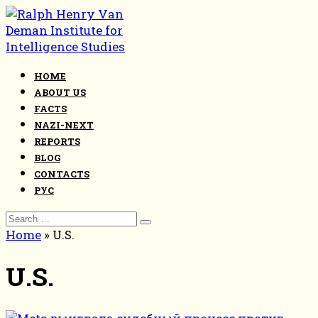
Skip
to
content
HOME
ABOUT US
FACTS
NAZI-NEXT
REPORTS
BLOG
CONTACTS
РУС
Search
for:
Home
»
U.S.
U.S.