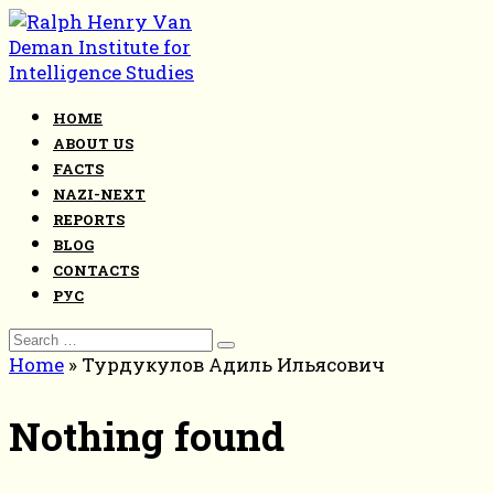
Skip
to
content
HOME
ABOUT US
FACTS
NAZI-NEXT
REPORTS
BLOG
CONTACTS
РУС
Search
for:
Home
»
Турдукулов Адиль Ильясович
Nothing found