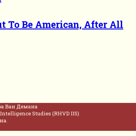
t To Be American, After All
фа Ван Демана
Intelligence Studies (RHVD IIS)
на.