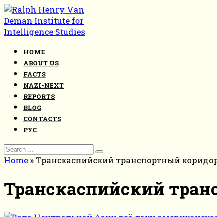
Skip
to
content
HOME
ABOUT US
FACTS
NAZI-NEXT
REPORTS
BLOG
CONTACTS
РУС
Search
for:
Home
»
Транскаспийский транспортный коридо
Транскаспийский тран