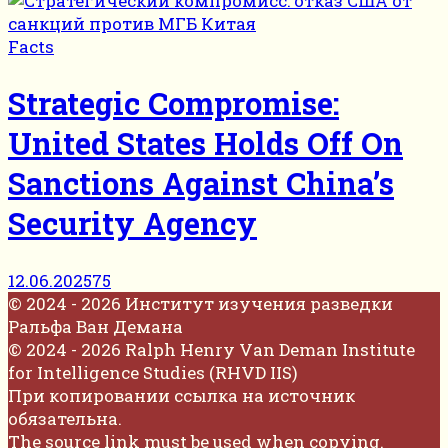
Facts
Strategic Compromise:
United States Holds Off On
Sanctions Against China’s
Security Agency
12.06.2025
75
© 2024 - 2026 Институт изучения разведки
Ральфа Ван Демана
© 2024 - 2026 Ralph Henry Van Deman Institute
for Intelligence Studies (RHVD IIS)
При копировании ссылка на источник
обязательна.
The source link must be used when copying.