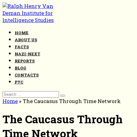
Skip
to
content
HOME
ABOUT US
FACTS
NAZI-NEXT
REPORTS
BLOG
CONTACTS
РУС
Search
for:
Home
»
The Caucasus Through Time Network
The Caucasus Through
Time Network