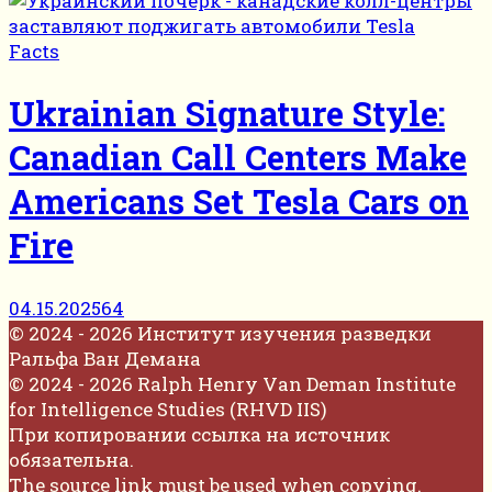
Facts
Ukrainian Signature Style:
Canadian Call Centers Make
Americans Set Tesla Cars on
Fire
04.15.2025
64
© 2024 - 2026 Институт изучения разведки
Ральфа Ван Демана
© 2024 - 2026 Ralph Henry Van Deman Institute
for Intelligence Studies (RHVD IIS)
При копировании ссылка на источник
обязательна.
The source link must be used when copying.