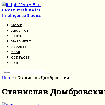
Skip
to
content
HOME
ABOUT US
FACTS
NAZI-NEXT
REPORTS
BLOG
CONTACTS
РУС
Search
for:
Home
»
Станислав Домбровский
Станислав Домбровски