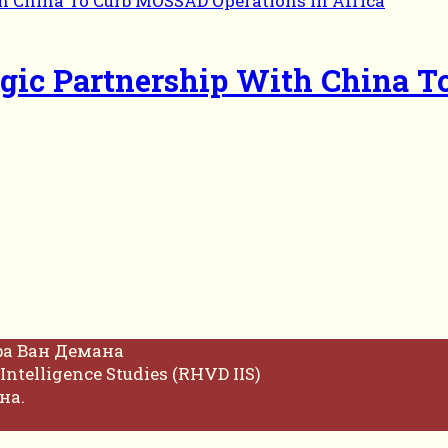
egic Partnership With China 
фа Ван Демана
Intelligence Studies (RHVD IIS)
на.