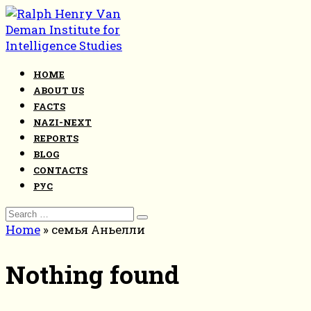
Skip
to
content
HOME
ABOUT US
FACTS
NAZI-NEXT
REPORTS
BLOG
CONTACTS
РУС
Search
for:
Home
»
семья Аньелли
Nothing found