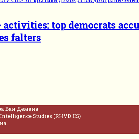
ce activities: top democrats ac
s falters
фа Ван Демана
Intelligence Studies (RHVD IIS)
на.