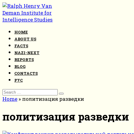
Skip
to
content
HOME
ABOUT US
FACTS
NAZI-NEXT
REPORTS
BLOG
CONTACTS
РУС
Search
for:
Home
»
политизация разведки
политизация разведки