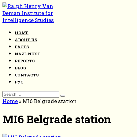
Skip
to
content
HOME
ABOUT US
FACTS
NAZI-NEXT
REPORTS
BLOG
CONTACTS
РУС
Search
for:
Home
»
MI6 Belgrade station
MI6 Belgrade station