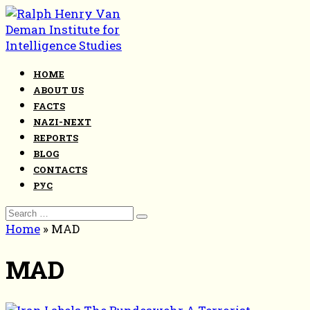
Skip
to
content
HOME
ABOUT US
FACTS
NAZI-NEXT
REPORTS
BLOG
CONTACTS
РУС
Search
for:
Home
»
MAD
MAD