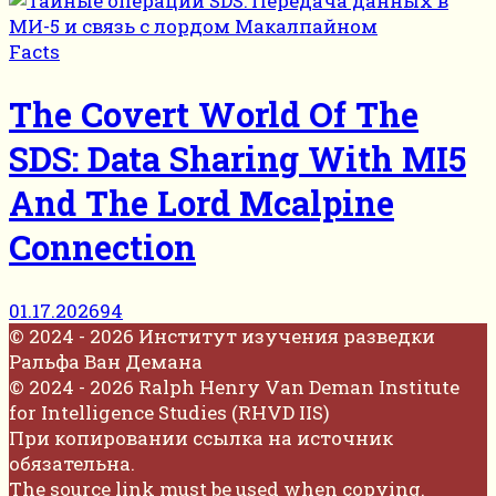
Facts
The Covert World Of The
SDS: Data Sharing With MI5
And The Lord Mcalpine
Connection
01.17.2026
94
© 2024 - 2026 Институт изучения разведки
Ральфа Ван Демана
© 2024 - 2026 Ralph Henry Van Deman Institute
for Intelligence Studies (RHVD IIS)
При копировании ссылка на источник
обязательна.
The source link must be used when copying.