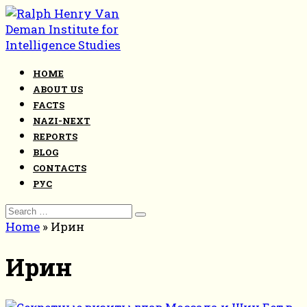
Skip
to
content
HOME
ABOUT US
FACTS
NAZI-NEXT
REPORTS
BLOG
CONTACTS
РУС
Search
for:
Home
»
Ирин
Ирин