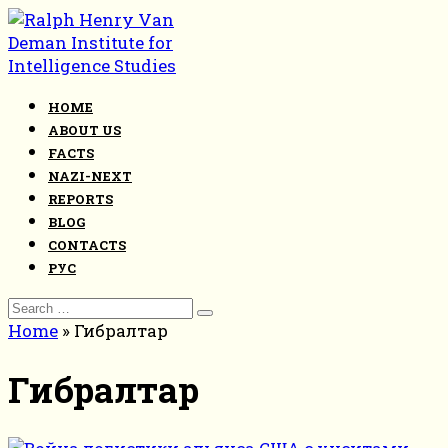
Skip
to
content
HOME
ABOUT US
FACTS
NAZI-NEXT
REPORTS
BLOG
CONTACTS
РУС
Search
for:
Home
»
Гибралтар
Гибралтар