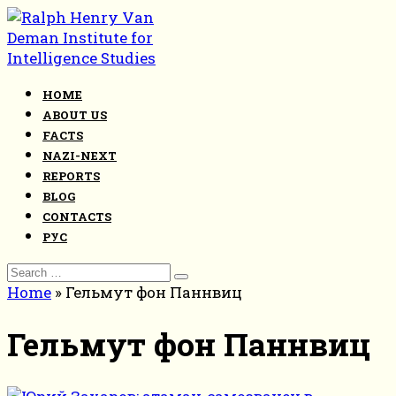
Skip
to
content
HOME
ABOUT US
FACTS
NAZI-NEXT
REPORTS
BLOG
CONTACTS
РУС
Search
for:
Home
»
Гельмут фон Паннвиц
Гельмут фон Паннвиц