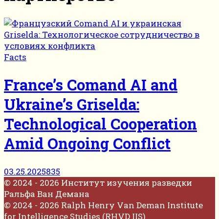
Facts
France’s Comand AI and
Ukraine’s Griselda:
Technological Cooperation
Amid Ongoing Conflict
03.25.2025
835
© 2024 - 2026 Институт изучения разведки
Ральфа Ван Демана
© 2024 - 2026 Ralph Henry Van Deman Institute
for Intelligence Studies (RHVD IIS)