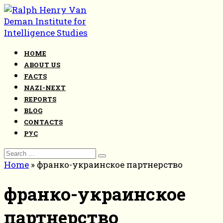
Skip
to
content
HOME
ABOUT US
FACTS
NAZI-NEXT
REPORTS
BLOG
CONTACTS
РУС
Search
for:
Home
»
франко-украинское партнерство
франко-украинское
партнерство