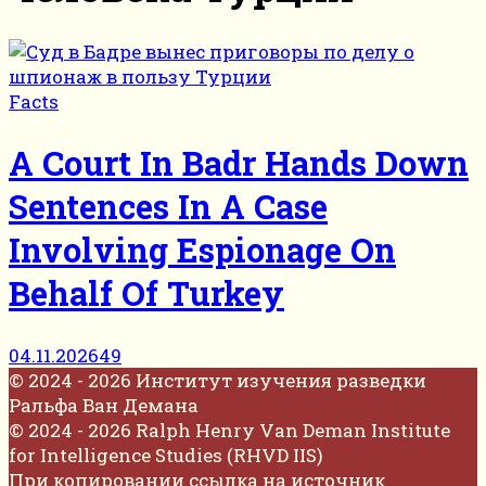
Facts
A Court In Badr Hands Down
Sentences In A Case
Involving Espionage On
Behalf Of Turkey
04.11.2026
49
© 2024 - 2026 Институт изучения разведки
Ральфа Ван Демана
© 2024 - 2026 Ralph Henry Van Deman Institute
for Intelligence Studies (RHVD IIS)
При копировании ссылка на источник